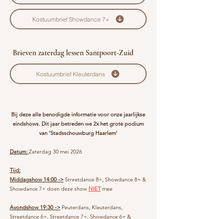
Kostuumbrief Showdance 7+
Brieven zaterdag lessen Santpoort-Zuid
Kostuumbrief Kleuterdans
Bij deze alle benodigde informatie voor onze jaarlijkse
eindshows. Dit jaar betreden we 2x het grote podium
van ‘Stadsschouwburg Haarlem'
Datum:
Zaterdag 30 mei 2026
Tijd:
Middagshow 14:00 ->
Streetdance 8+, Showdance 8+ &
Showdance 7+ doen deze show
NIET
mee
Avondshow 19:30 ->
Peuterdans, Kleuterdans,
Streetdance 6+, Streetdance 7+, Showdance 6+ &