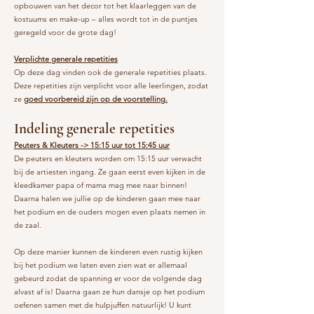
opbouwen van het decor tot het klaarleggen van de
kostuums en make-up – alles wordt tot in de puntjes
geregeld voor de grote dag!
Verplichte generale repetities
Op deze dag vinden ook de generale repetities plaats.
Deze repetities zijn verplicht voor alle leerlingen, zodat
ze
goed voorbereid zijn op de voorstelling.
Indeling generale repetities
Peuters & Kleuters -> 15:15 uur tot 15:45 uur
De peuters en kleuters worden om 15:15 uur verwacht
bij de artiesten ingang. Ze gaan eerst even kijken in de
kleedkamer papa of mama mag mee naar binnen!
Daarna halen we jullie op de kinderen gaan mee naar
het podium en de ouders mogen even plaats nemen in
de zaal.
Op deze manier kunnen de kinderen even rustig kijken
bij het podium we laten even zien wat er allemaal
gebeurd zodat de spanning er voor de volgende dag
alvast af is! Daarna gaan ze hun dansje op het podium
oefenen samen met de hulpjuffen natuurlijk! U kunt