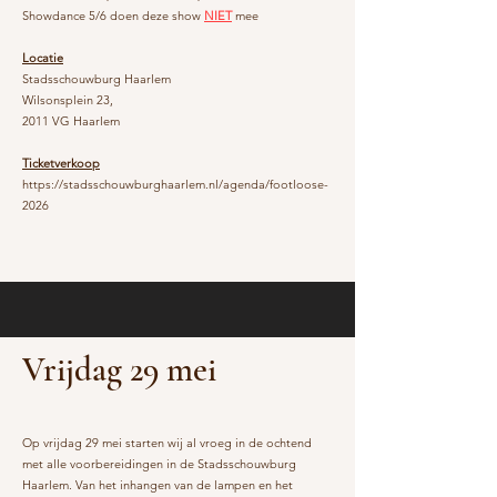
Showdance 5/6 doen deze show
NIET
mee
Locatie
Stadsschouwburg Haarlem
Wilsonsplein 23,
2011 VG Haarlem
Ticketverkoop
https://stadsschouwburghaarlem.nl/agenda/footloose-
2026
Vrijdag 29 mei
Op vrijdag 29 mei starten wij al vroeg in de ochtend
met alle voorbereidingen in de Stadsschouwburg
Haarlem. Van het inhangen van de lampen en het