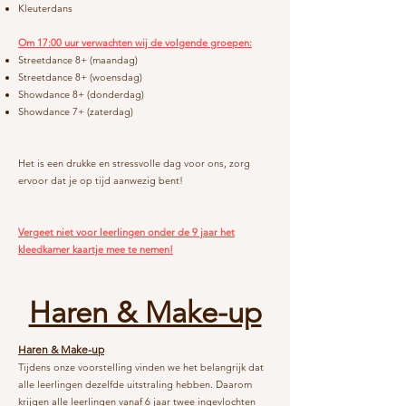
Kleuterdans
Om 17:00 uur verwachten wij de volgende groepen:
Streetdance 8+ (maandag)
Streetdance 8+ (woensdag)
Showdance 8+ (donderdag)
Showdance 7+ (zaterdag)
Het is een drukke en stressvolle dag voor ons, zorg
ervoor dat je op tijd aanwezig bent!
Vergeet niet voor leerlingen onder de 9 jaar het
kleedkamer kaartje mee te nemen!
​​​​Haren & Make-up
Haren & Make-up
Tijdens onze voorstelling vinden we het belangrijk dat
alle leerlingen dezelfde uitstraling hebben. Daarom
krijgen alle leerlingen vanaf 6 jaar twee ingevlochten