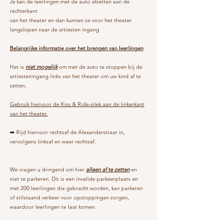
Je kan de leerlingen met de auto afzetten aan de
rechterkant
van het theater en dan kunnen ze voor het theater
langslopen naar de artiesten ingang
Belangrijke informatie over het brengen van leerlingen
Het is
niet mogelijk
om met de auto te stoppen bij de
artiesteningang links van het theater om uw kind af te
zetten.
Gebruik hiervoor de Kiss & Ride-plek aan de linkerkant
van het theater.
➡️ Rijd hiervoor rechtsaf de Alexanderstraat in,
vervolgens linksaf en weer rechtsaf.
We vragen u dringend om hier
alleen af te zetten
en
niet te parkeren. Dit is een invalide parkeerplaats en
met 200 leerlingen die gebracht worden, kan parkeren
of stilstaand verkeer voor opstoppingen zorgen,
waardoor leerlingen te laat komen.