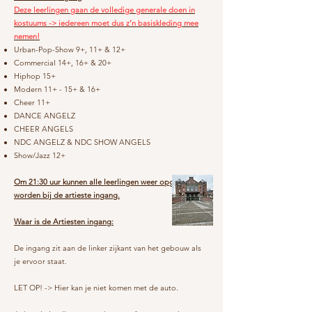
Deze leerlingen gaan de volledige generale doen in
kostuums -> iedereen moet dus z’n basiskleding mee
nemen!
Urban-Pop-Show 9+, 11+ & 12+
Commercial 14+, 16+ & 20+
Hiphop 15+
Modern 11+ - 15+ & 16+
Cheer 11+
DANCE ANGELZ
CHEER ANGELS
NDC ANGELZ & NDC SHOW ANGELS
Show/Jazz 12+
Om 21:30 uur kunnen alle leerlingen weer opgehaald
worden bij de artieste ingang.
Waar is de Artiesten ingang:
De ingang zit aan de linker zijkant van het gebouw als
je ervoor staat.
LET OP! -> Hier kan je niet komen met de auto.